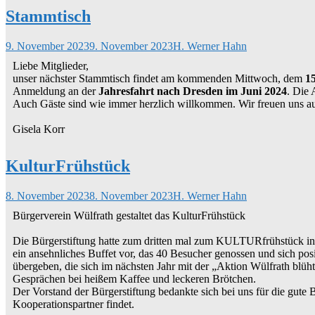
Stammtisch
9. November 2023
9. November 2023
H. Werner Hahn
Liebe Mitglieder,
unser nächster Stammtisch findet am kommenden Mittwoch, dem
1
Anmeldung an der
Jahresfahrt nach Dresden im Juni 2024
. Die 
Auch Gäste sind wie immer herzlich willkommen. Wir freuen uns a
Gisela Korr
KulturFrühstück
8. November 2023
8. November 2023
H. Werner Hahn
Bürgerverein Wülfrath gestaltet das KulturFrühstück
Die Bürgerstiftung hatte zum dritten mal zum KULTURfrühstück in d
ein ansehnliches Buffet vor, das 40 Besucher genossen und sich po
übergeben, die sich im nächsten Jahr mit der „Aktion Wülfrath blüht
Gesprächen bei heißem Kaffee und leckeren Brötchen.
Der Vorstand der Bürgerstiftung bedankte sich bei uns für die gute
Kooperationspartner findet.