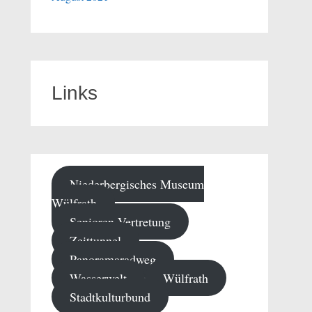
Links
Niederbergisches Museum
Wülfrath
Senioren-Vertretung
Zeittunnel
Panoramaradweg
Wasserwelt
Wülfrath
Stadtkulturbund